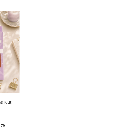
s Kiut
.79