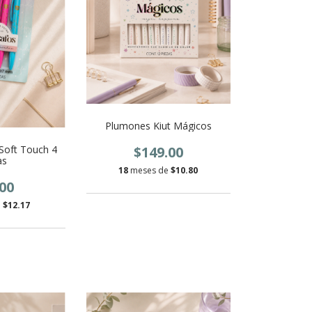
Plumones Kiut Mágicos
$149.00
 Soft Touch 4
as
18
meses de
$10.80
00
e
$12.17