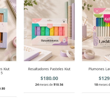
s Kiut
Resaltadores Pasteles Kiut
Plumones Lav
15
$180.00
$129
24
meses de
$10.56
18
meses 
0.80