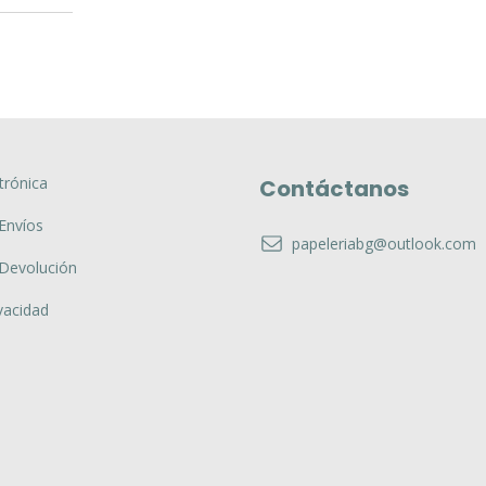
trónica
Contáctanos
 Envíos
papeleriabg@outlook.com
 Devolución
vacidad