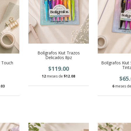
Bolígrafos Kiut Trazos
Delicados 8pz
t Touch
Bolígrafos Kiut
$119.00
Tint
12
meses de
$12.08
$65.
.03
6
meses d