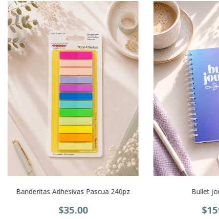
Banderitas Adhesivas Pascua 240pz
Bullet Jo
$35.00
$15