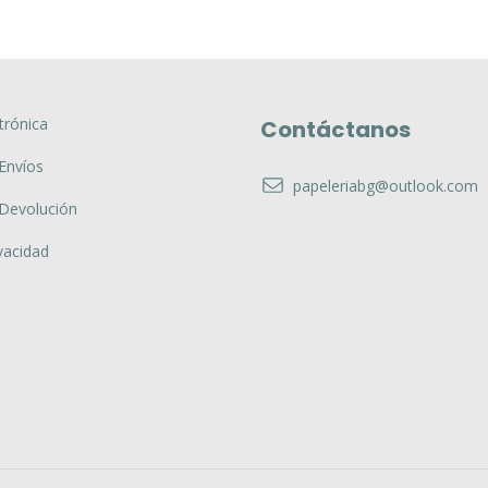
trónica
Contáctanos
 Envíos
papeleriabg@outlook.com
 Devolución
vacidad