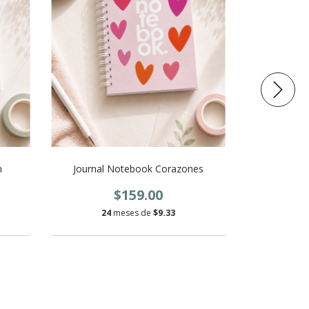
m
Journal Notebook Corazones
Journ
$159.00
24
meses de
$9.33
24