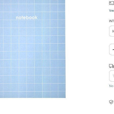
Ve
IN
Ent
No 