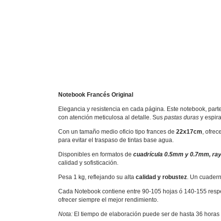
Notebook Francés Original
Elegancia y resistencia en cada página. Este notebook, part
con atención meticulosa al detalle. Sus
pastas duras
y espira
Con un tamaño medio oficio tipo frances de
22x17cm
, ofre
para evitar el traspaso de tintas base agua.
Disponibles en formatos de
cuadrícula 0.5mm y 0.7mm, ray
calidad y sofisticación.
Pesa 1 kg, reflejando su alta
calidad y robustez
. Un cuadern
Cada Notebook contiene entre 90-105 hojas ó 140-155 resp
ofrecer siempre el mejor rendimiento.
Nota:
El tiempo de elaboración puede ser de hasta 36 horas 