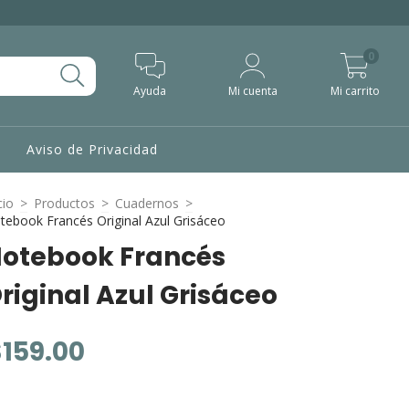
0
Ayuda
Mi cuenta
Mi carrito
Aviso de Privacidad
cio
>
Productos
>
Cuadernos
>
tebook Francés Original Azul Grisáceo
otebook Francés
riginal Azul Grisáceo
$159.00