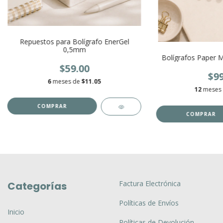
Repuestos para Bolígrafo EnerGel
0,5mm
Bolígrafos Paper M
$59.00
$99
6
meses de
$11.05
12
meses
Factura Electrónica
Categorías
Políticas de Envíos
Inicio
Políticas de Devolución