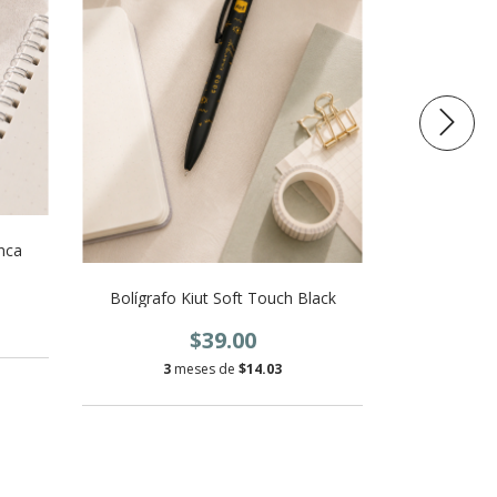
nca
Bolígrafo Kiut Soft Touch Black
Bolígrafo P
$39.00
3
meses de
$14.03
3
m