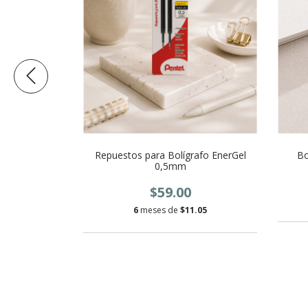
Repuestos para Bolígrafo EnerGel
Bo
0,5mm
ouch 4 Tintas
$59.00
6
meses de
$11.05
.17