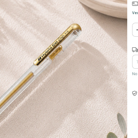
Ve
Ent
No 