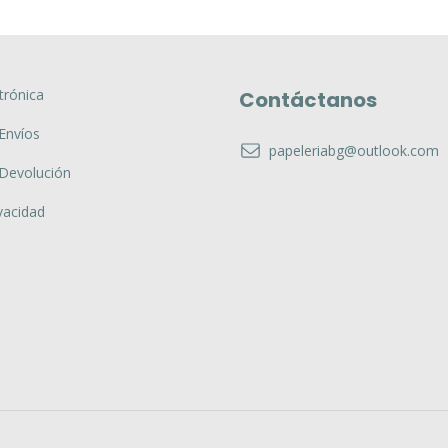
trónica
Contáctanos
 Envíos
papeleriabg@outlook.com
 Devolución
vacidad