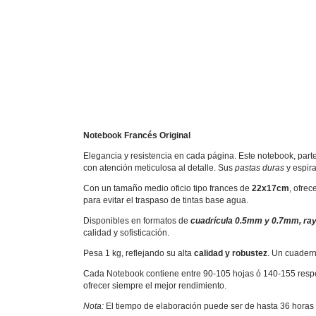
Notebook Francés Original
Elegancia y resistencia en cada página. Este notebook, part
con atención meticulosa al detalle. Sus
pastas duras
y espira
Con un tamaño medio oficio tipo frances de
22x17cm
, ofre
para evitar el traspaso de tintas base agua.
Disponibles en formatos de
cuadrícula 0.5mm y 0.7mm, ray
calidad y sofisticación.
Pesa 1 kg, reflejando su alta
calidad y robustez
. Un cuadern
Cada Notebook contiene entre 90-105 hojas ó 140-155 resp
ofrecer siempre el mejor rendimiento.
Nota:
El tiempo de elaboración puede ser de hasta 36 horas 