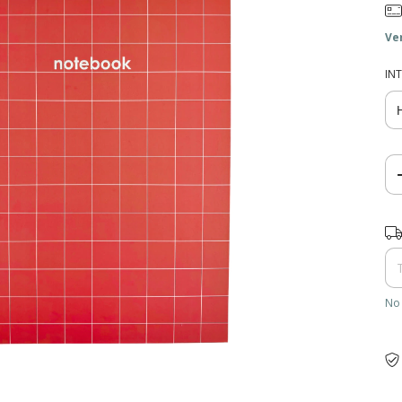
Ve
IN
Ent
No 