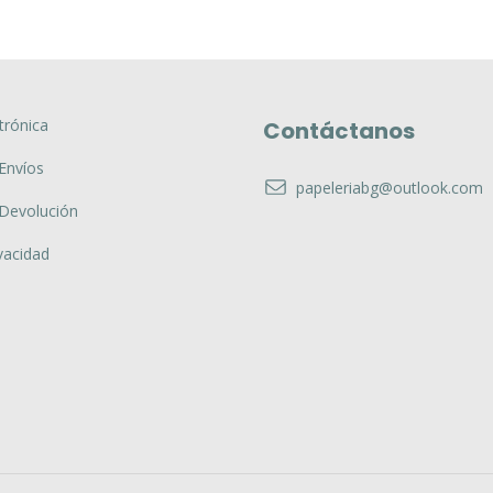
trónica
Contáctanos
 Envíos
papeleriabg@outlook.com
 Devolución
vacidad