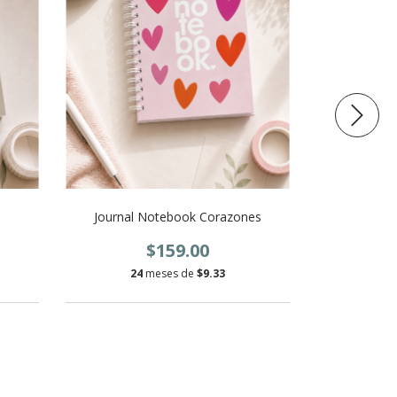
Journal Notebook Corazones
Journa
$159.00
24
meses de
$9.33
24