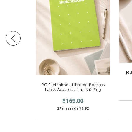
Swiftie
Jou
BG Sketchbook Libro de Bocetos
Lapiz, Acuarela, Tintas (225g)
.33
$169.00
24
meses de
$9.92