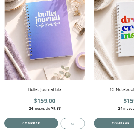
Bullet Journal Lila
BG Notebook
$159.00
$15
24
meses de
$9.33
24
meses
COMPRAR
COMPRAR