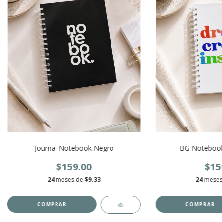
Journal Notebook Negro
BG Notebook
$159.00
$15
24
meses de
$9.33
24
meses
COMPRAR
COMPRAR