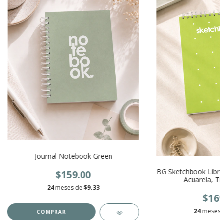
Journal Notebook Green
BG Sketchbook Libr
$159.00
Acuarela, T
24
meses de
$9.33
$16
24
meses
COMPRAR